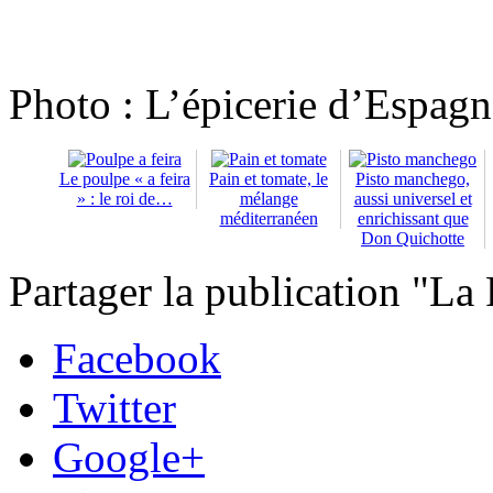
Photo : L’épicerie d’Espagn
Le poulpe « a feira
Pain et tomate, le
Pisto manchego,
» : le roi de…
mélange
aussi universel et
méditerranéen
enrichissant que
Don Quichotte
Partager la publication "La
Facebook
Twitter
Google+