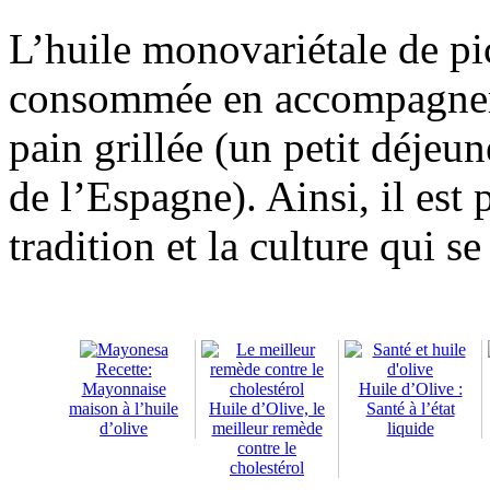
L’huile monovariétale de pic
consommée en accompagnem
pain grillée (un petit déjeun
de l’Espagne). Ainsi, il est 
tradition et la culture qui s
Recette:
Mayonnaise
Huile d’Olive :
maison à l’huile
Huile d’Olive, le
Santé à l’état
d’olive
meilleur remède
liquide
contre le
cholestérol