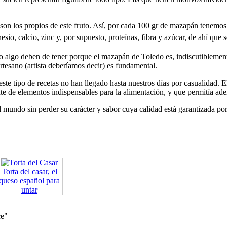
ud son los propios de este fruto. Así, por cada 100 gr de mazapán tene
io, calcio, zinc y, por supuesto, proteínas, fibra y azúcar, de ahí que
 pero algo deben de tener porque el mazapán de Toledo es, indiscutibleme
artesano (artista deberíamos decir) es fundamental.
este tipo de recetas no han llegado hasta nuestros días por casualidad
e de elementos indispensables para la alimentación, y que permitía ade
el mundo sin perder su carácter y sabor cuya calidad está garantizada p
Torta del casar, el
queso español para
untar
ce"