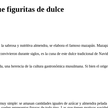
 figuritas de dulce
y la sabrosa y nutritiva almendra, se elabora el famoso mazapán. Mazap
 convivieron durante siglos, es la cuna de este dulce tradicional de N
 duda, una herencia de la cultura gastronómica musulmana. Si bien el ori
 muy simple: se amasan cantidades iguales de azúcar y almendra pelada
suelen representar figuras de todo tipo. Las que tienen motivos navide