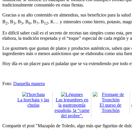
tradicionalmente consumido en estas fiestas.
Gracias a su alto contenido en almendras, sus beneficios para la sal
B
, B
, B
, B
, B
, B
, K… y minerales como hierro, potasio, magnes
2
3
5
6
7
12
Es difícil saber cuál es el secreto de recetas tan simples como esta,
elabora, la tradición respetada y el “toque” especial de cada región y 
Los gourmets que gustan de platos y productos auténticos, saben que 
ingredientes más o menos autóctonos que se elaboraba como una fuent
Hoy día es un placer para el paladar que se va extendiendo por todo 
Foto:
Daquella manera
La horchata y las
Las legumbres en
chufas
la gastronomía
El queso de
española, la “carne
Tronchón
del probre”.
Compartir el post "Mazapán de Toledo, algo más que figuritas de dul