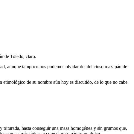
án de Toledo, claro.
avidad, aunque tampoco nos podemos olvidar del delicioso mazapán de
gen etimológico de su nombre aún hoy es discutido, de lo que no cabe
 y triturada, hasta conseguir una masa homogénea y sin grumos que,
ños son las más típicas ya que el mazapán es un dulce